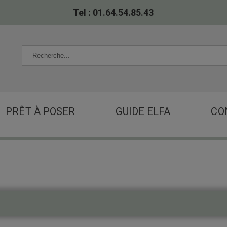
Tel : 01.64.54.85.43
PRÊT À POSER
GUIDE ELFA
CO