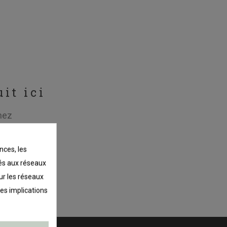
it ici
hez
nces, les
liés aux réseaux
sur les réseaux
les implications