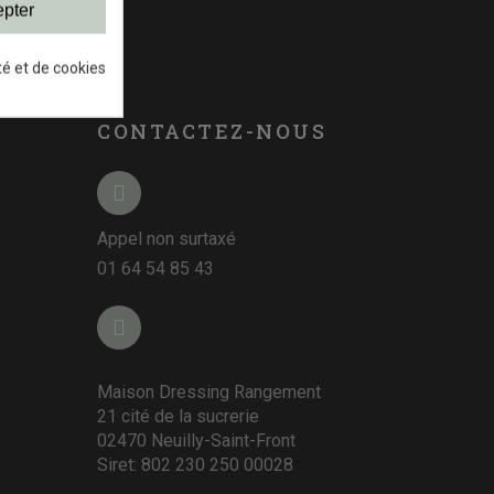
pter
té et de cookies
CONTACTEZ-NOUS
Appel non surtaxé
01 64 54 85 43
Maison Dressing Rangement
21 cité de la sucrerie
02470 Neuilly-Saint-Front
Siret: 802 230 250 00028