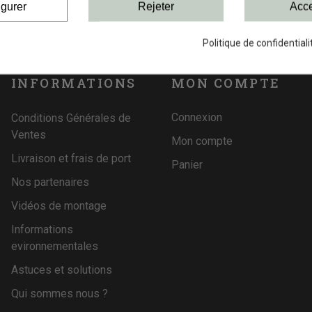
igurer
Rejeter
Acce
Politique de confidentiali
INFORMATIONS
MON COMPTE
Connexion
Conditions Générales de
Ventes
Mon compte
Livraison et frais de port
Panier
Nos partenaires
Vidéos de montage
Informations
evironnementales
Astuces et solutions
Qui sommes nous ?