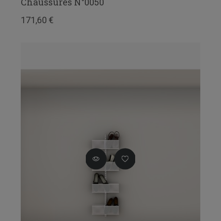
Chaussures N°0050
171,60 €