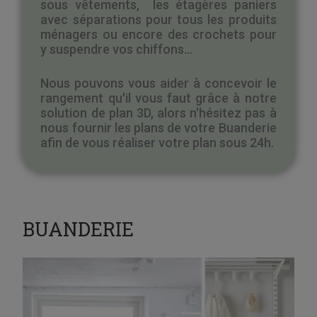
sous vêtements, les étagères paniers
avec séparations pour tous les produits
ménagers ou encore des crochets pour
y suspendre vos chiffons...
Nous pouvons vous aider à concevoir le
rangement qu'il vous faut grâce à notre
solution de plan 3D, alors n'hésitez pas à
nous fournir les plans de votre Buanderie
afin de vous réaliser votre plan sous 24h.
BUANDERIE