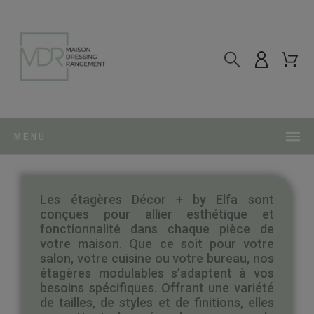
MENU
Les étagères Décor + by Elfa sont
conçues pour allier esthétique et
fonctionnalité dans chaque pièce de
votre maison. Que ce soit pour votre
salon, votre cuisine ou votre bureau, nos
étagères modulables s’adaptent à vos
besoins spécifiques. Offrant une variété
de tailles, de styles et de finitions, elles