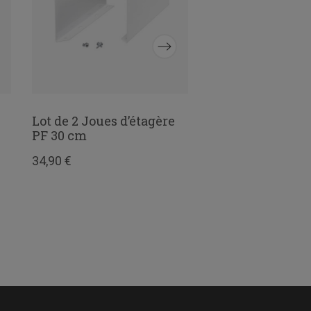
Lot de 2 Joues d’étagère
Accroche-tout p
PF 30 cm
console P: 40 Gr
34,90 €
14,20 €