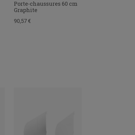
Porte-chaussures 60 cm
Lot 3 crochets dr
Graphite
longs gris
90,57 €
5,30 €