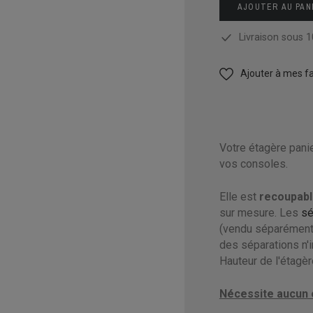
AJOUTER AU PAN
Livraison sous 1
Ajouter à mes fa
Votre étagère panier
vos consoles.
Elle est
recoupab
sur mesure. Les
sé
(vendu séparément)
des séparations n'i
Hauteur de l'étagèr
Nécessite aucun o