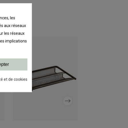
nces, les
liés aux réseaux
sur les réseaux
les implications
pter
té et de cookies