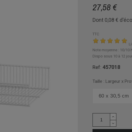
27,58 €
Dont 0,08 € d'éco
TTC
Li
Note moyenne :
10
/10 
Dispo sous 10 à 12 jou
457018
Ref:
Taille : Largeur x Pr