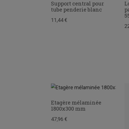
 à linge
Support central pour
L
e
tube penderie blanc
p
5
11,44 €
2
Etagère mélaminée
1800x300 mm
47,96 €