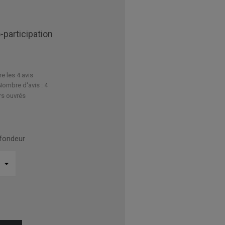
-participation
re les 4 avis
Nombre d'avis :
4
rs ouvrés
ofondeur