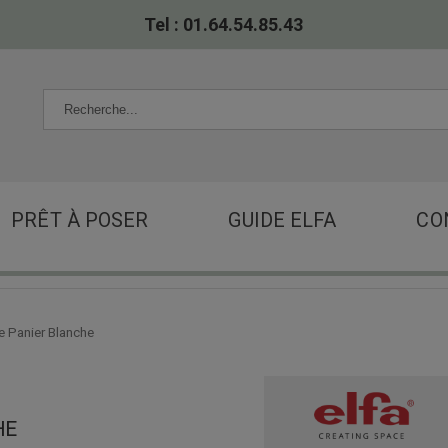
Tel : 01.64.54.85.43
PRÊT À POSER
GUIDE ELFA
CO
e Panier Blanche
HE