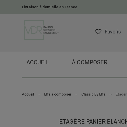
Livraison à domicile en France
Favoris
ACCUEIL
À COMPOSER
Accueil
Elfa à composer
Classic By Elfa
Etagèr
ETAGÈRE PANIER BLANC