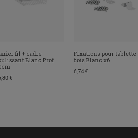
anier fil + cadre
Fixations pour tablette
oulissant Blanc Prof
bois Blanc x6
0cm
6,74 €
6,80 €