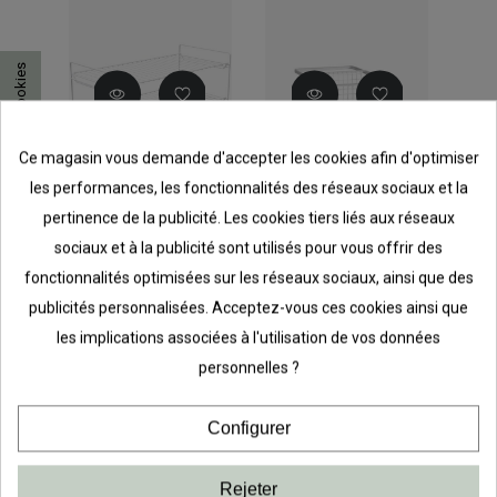
Consentement aux cookies
Ce magasin vous demande d'accepter les cookies afin d'optimiser
les performances, les fonctionnalités des réseaux sociaux et la
pertinence de la publicité. Les cookies tiers liés aux réseaux
à
Porte-
Panier tiroir
Lot
sociaux et à la publicité sont utilisés pour vous offrir des
te
chaussures à
coulissant
pou
fonctionnalités optimisées sur les réseaux sociaux, ainsi que des
poser
Blanc Prof 40cm
Pla
publicités personnalisées. Acceptez-vous ces cookies ainsi que
75,37 €
79,00 €
14,
les implications associées à l'utilisation de vos données
personnelles ?
Configurer
Rejeter