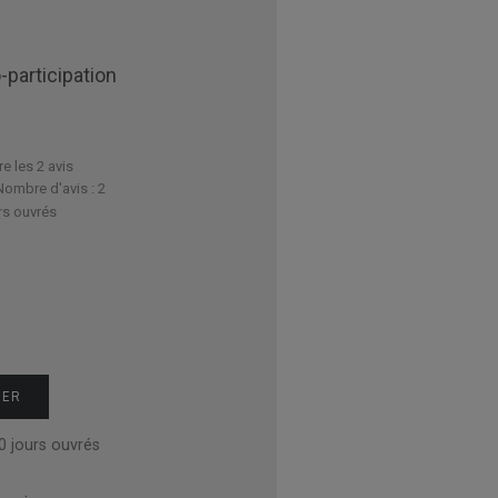
-participation
re les 2 avis
Nombre d'avis :
2
rs ouvrés
IER
0 jours ouvrés