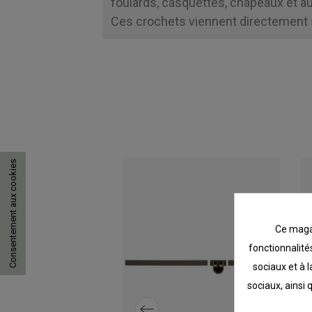
foulards, casquettes, chapeaux et au
Ces crochets viennent directement s
Consentement aux cookies
Ce magas
fonctionnalités
sociaux et à l
sociaux, ainsi 