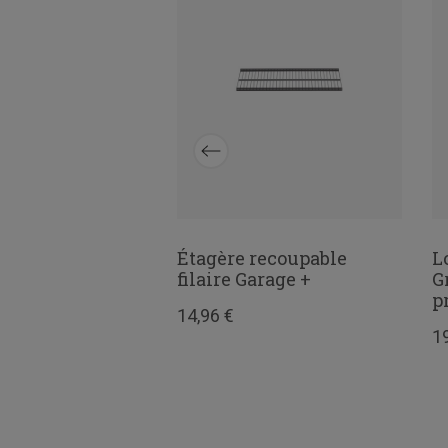
 à linge
Étagère recoupable
L
e
filaire Garage +
G
p
14,96 €
1