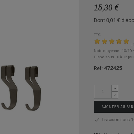
15,30 €
Dont 0,01 € d'éco
TTC
Li
Note moyenne :
10
/10 
Dispo sous 10 à 12 jou
472425
Ref:
AJOUTER AU PAN
Livraison sous 1