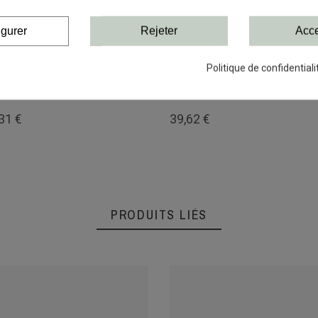
igurer
Rejeter
Acce
Politique de confidentiali
ot 3 crochets ronds
Etagère panier Graphit
anneau blanc
60 x 40 cm
31 €
39,62 €
PRODUITS LIÉS