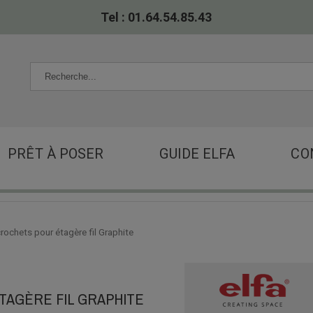
Tel : 01.64.54.85.43
PRÊT À POSER
GUIDE ELFA
CO
crochets pour étagère fil Graphite
TAGÈRE FIL GRAPHITE