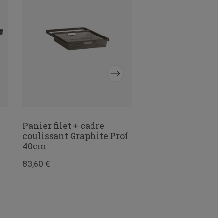
Panier filet + cadre
Capuchons pour 
coulissant Graphite Prof
penderie x2
40cm
3,87 €
83,60 €