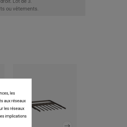
roit. Lot de 3.
ets ou vêtements.
nces, les
liés aux réseaux
sur les réseaux
les implications