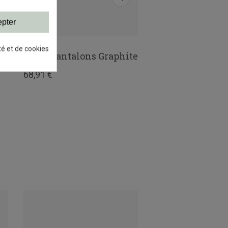
pter
té et de cookies
e
Porte-pantalons Graphite
Lot 3 crochets r
panneau gris
68,91 €
5,30 €