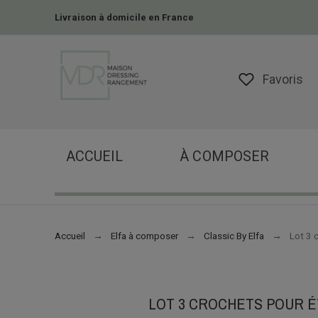
Livraison à domicile en France
Favoris
ACCUEIL
À COMPOSER
Accueil
Elfa à composer
Classic By Elfa
Lot 3 
LOT 3 CROCHETS POUR É