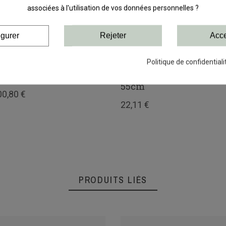
associées à l'utilisation de vos données personnelles ?
igurer
Rejeter
Acce
Politique de confidentiali
it porte chaussures à
Lot de 2 Séparateurs de
isser
panier filet Profondeur
55cm
00,80 €
22,11 €
PRODUITS LIÉS