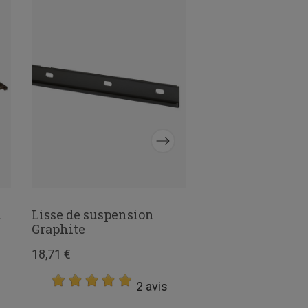
m
Lisse de suspension
Étagère recoupab
Graphite
Graphite
18,71 €
14,97 €
2 avis