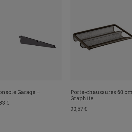
onsole Garage +
Porte-chaussures 60 c
Graphite
83 €
90,57 €