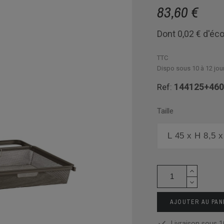
83,60 €
Dont 0,02 € d'éco
TTC
Dispo sous 10 à 12 jou
144125+460
Ref:
Taille
AJOUTER AU PAN
Livraison sous 1