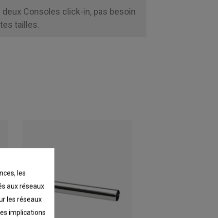
e deux Consoles click-in, pas besoin
es tailles.
nces, les
liés aux réseaux
sur les réseaux
les implications