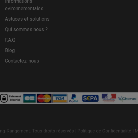
Informations
evironnementales
Astuces et solutions
Qui sommes nous ?
F.A.Q
Blog
Contactez-nous
ng-Rangement. Tous droits réservés |
Politique de Confidentialité
|
M