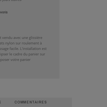
voris
st vendu avec une glissière
ets nylon sur roulement à
sage facile. L'installation est
clipser le cadre du panier sur
époser votre panier
K
COMMENTAIRES