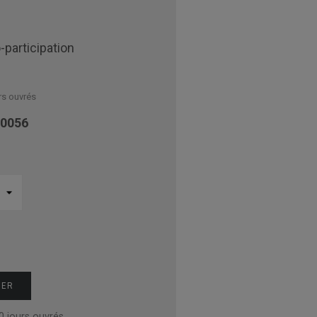
-participation
rs ouvrés
0056
IER
0 jours ouvrés