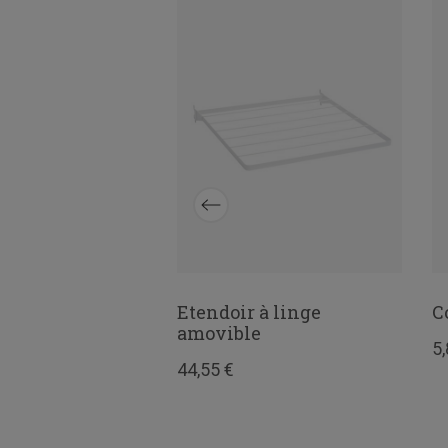
panier Graphite
Etendoir à linge
C
cm
amovible
5,
44,55 €