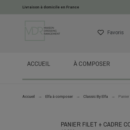
Livraison à domicile en France
Favoris
ACCUEIL
À COMPOSER
Accueil
Elfa à composer
Classic By Elfa
Panier
PANIER FILET + CADRE 