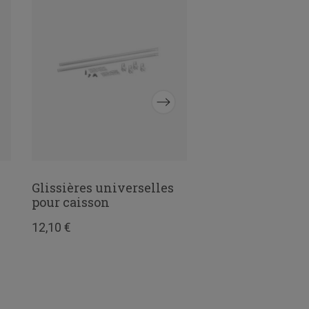
Glissières universelles
Panier filet Lar
pour caisson
cm Blanc
12,10 €
35,86 €