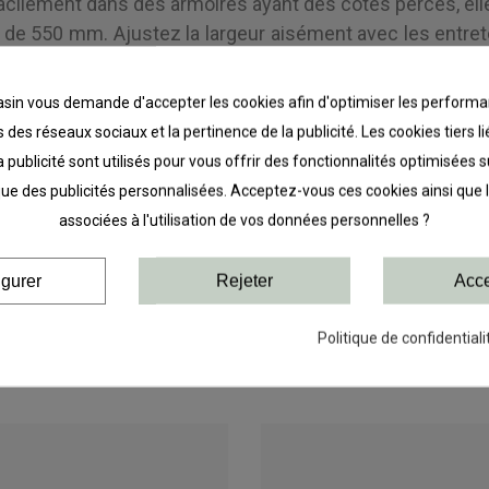
facilement dans des armoires ayant des côtés percés, ell
e 550 mm. Ajustez la largeur aisément avec les entreto
n simple et efficace.
in vous demande d'accepter les cookies afin d'optimiser les performa
t d’ajouter des paniers filet ou fil pour une organisation 
 des réseaux sociaux et la pertinence de la publicité. Les cookies tiers 
 armoires de 355-570 mm grâce aux entretoises en plasti
a publicité sont utilisés pour vous offrir des fonctionnalités optimisées 
ation complète.
que des publicités personnalisées. Acceptez-vous ces cookies ainsi que 
ntaire à vos armoires en quelques étapes avec nos glis
associées à l'utilisation de vos données personnelles ?
igurer
Rejeter
Acce
Politique de confidentiali
DANS LA MÊME CATÉGORIE