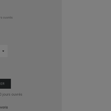
rs ouvrés
IER
0 jours ouvrés
voris