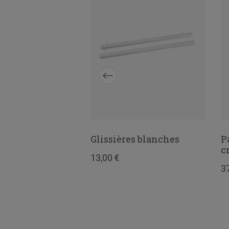
let Largeur 35
Glissières blanches
P
c
c
13,00 €
3