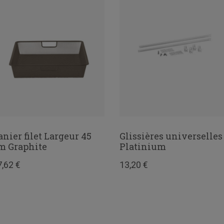
anier filet Largeur 45
Glissières universelles
m Graphite
Platinium
7,62 €
13,20 €