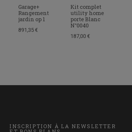
Garage+
Kit complet
Kit
Rangement
utility home
ran
jardin op 1
porte Blanc
pla
c
N°0040
Cla
891,35 €
opt
187,00 €
358
INSCRIPTION À LA NEWSLETTER
ET BONS PLANS