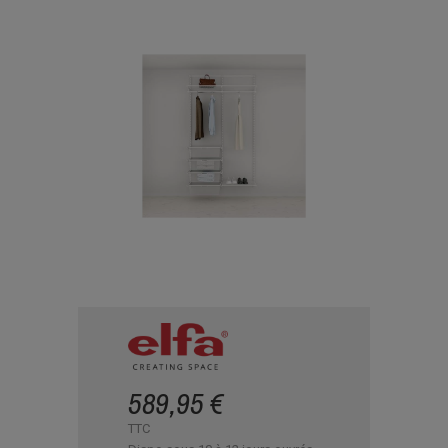
589,95 €
TTC