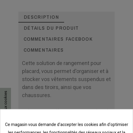
DESCRIPTION
DÉTAILS DU PRODUIT
COMMENTAIRES FACEBOOK
COMMENTAIRES
Cette solution de rangement pour
placard, vous permet d'organiser et à
stocker vos vêtements suspendus et
dans des tiroirs, ainsi que vos
Consentement aux cookies
chaussures.
Solution complète comprenant le rail
supérieur (lisse de suspension), les
Ce magasin vous demande d'accepter les cookies afin d'optimiser
étagères en fil métallique, le tube et
les performances, les fonctionnalités des réseaux sociaux et la