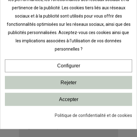
les supports de penderie, les tiroirs
pertinence de la publicité. Les cookies tiers liés aux réseaux
en maille, etc.
sociaux et à la publicité sont utilisés pour vous offrir des
fonctionnalités optimisées sur les réseaux sociaux, ainsi que des
Largeur de la lisse de suspension
publicités personnalisées. Acceptez-vous ces cookies ainsi que
1350 mm, peut être coupée à 1259
les implications associées à l'utilisation de vos données
mm. Facile à monter.
personnelles ?
Vissez le rail supérieur (lisse de
Configurer
suspension) sur le mur, accrochez
les monatnts et fixez les supports,
Rejeter
etc.
Accepter
Pensez à compléter la solution avec
des Séparateurs de tiroir en filet, des
Politique de confidentialité et de cookies
séparateurs d'étagère en fil pour une
organisation optimisée.