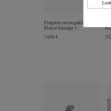
Conf
Étagère recoupable
Fa
filaire Garage +
ét
14,96 €
13