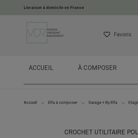
Livraison à domicile en France
Favoris
ACCUEIL
À COMPOSER
Accueil
Elfa à composer
Garage + By Elfa
Etagè
CROCHET UTILITAIRE PO