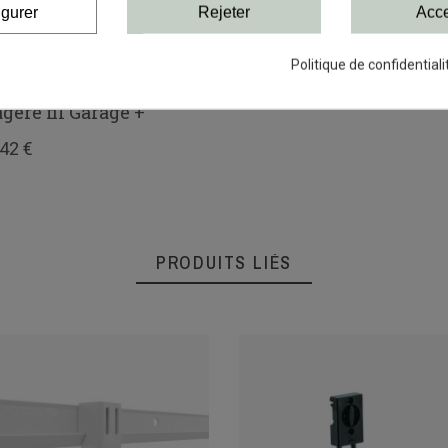
igurer
Rejeter
Acce
Politique de confidentiali
çade composite pour
agère fil Garage +
,42 €
PRODUITS LIÉS