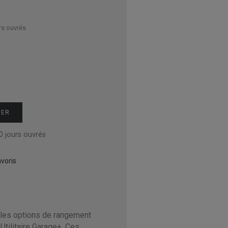
rs ouvrés
IER
0 jours ouvrés
voris
lles options de rangement
Utilitaire Garage+. Ces