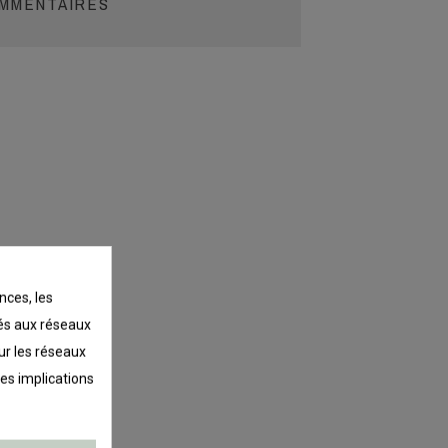
MMENTAIRES
nces, les
liés aux réseaux
sur les réseaux
les implications