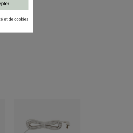
pter
té et de cookies