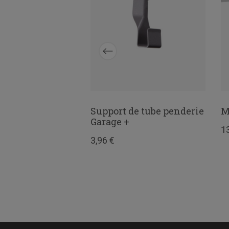
rforations pour
Support de tube penderie
M
1100 mm Garage +
Garage +
1
3,96 €