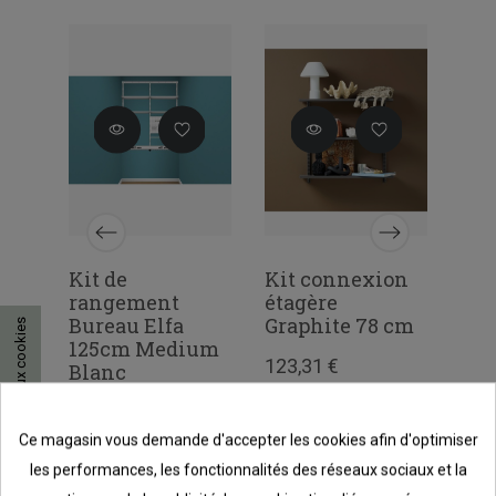
Kit de
Kit connexion
Kit
rangement
étagère
éta
Bureau Elfa
Graphite 78 cm
cm
Consentement aux cookies
e
125cm Medium
123,31 €
117
Blanc
551,10 €
Ce magasin vous demande d'accepter les cookies afin d'optimiser
les performances, les fonctionnalités des réseaux sociaux et la