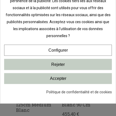
pertinence de la publicité. Les cookies tiers liés aux réseaux
sociaux et à la publicité sont utilisés pour vous offrir des
PRODUITS LIÉS
fonctionnalités optimisées sur les réseaux sociaux, ainsi que des
publicités personnalisées. Acceptez-vous ces cookies ainsi que
les implications associées à l'utilisation de vos données
personnelles ?
Configurer
Rejeter
Accepter
Kit de
Kit Rangement
Pa
Politique de confidentialité et de cookies
lanc
rangement
Dressing
per
Bureau Elfa
Medium Elfa
bla
125cm Medium
Blanc 90 Cm
52,
Blanc
455,40 €
1 avis