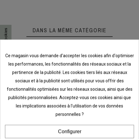
DANS LA MÊME CATÉGORIE
Consentement aux cookies
Ce magasin vous demande d'accepter les cookies afin d'optimiser
les performances, les fonctionnalités des réseaux sociaux et la
pertinence de la publicité. Les cookies tiers liés aux réseaux
sociaux et à la publicité sont utilisés pour vous offrir des
fonctionnalités optimisées sur les réseaux sociaux, ainsi que des
publicités personnalisées. Acceptez-vous ces cookies ainsi que
les implications associées à l'utilisation de vos données
personnelles ?
Porte-outils
Crochet pour
Rac
isse
petit pour lisse
lisse Garage +
pro
Configurer
Blanc