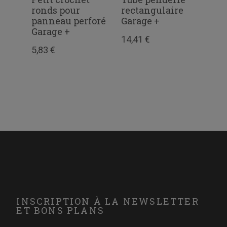
0
ronds pour
rectangulaire
per
panneau perforé
Garage +
3,41
Garage +
14,41 €
5,83 €
INSCRIPTION À LA NEWSLETTER
ET BONS PLANS