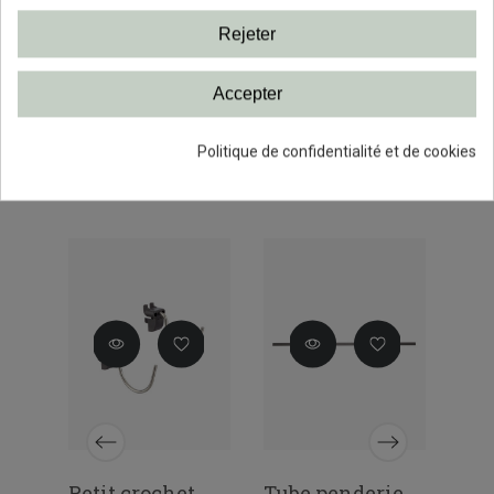
19,47 €
10,
23,90 €
Rejeter
Accepter
Politique de confidentialité et de cookies
PRODUITS LIÉS
Petit crochet
Tube penderie
God