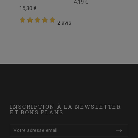
4,19 €
92,
15,30 €
2 avis
INSCRIPTION À LA NEWSLETTER
ET BONS PLANS