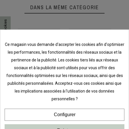
DANS LA MÊME CATÉGORIE
Consentement aux cookies
Ce magasin vous demande d'accepter les cookies afin d'optimiser
les performances, les fonctionnalités des réseaux sociaux et la
pertinence de la publicité. Les cookies tiers liés aux réseaux
sociaux et à la publicité sont utilisés pour vous offrir des
fonctionnalités optimisées sur les réseaux sociaux, ainsi que des
publicités personnalisées. Acceptez-vous ces cookies ainsi que
les implications associées à l'utilisation de vos données
Godet panneau
Boîte à
Cro
personnelles ?
foré
perforé Garage +
accessoires pour
pou
panneau perforé
per
3,41 €
Garage +
Configurer
19,
3,85 €