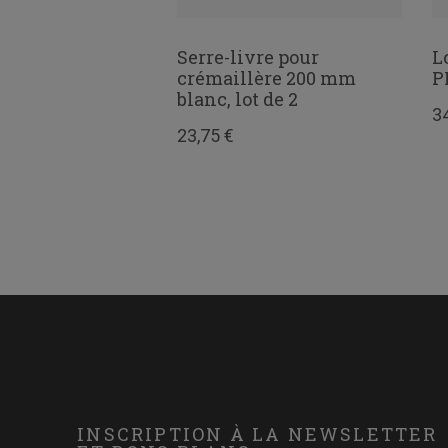
penderie acier 25
Serre-livre pour
L
crémaillère 200 mm
P
blanc, lot de 2
3
23,75 €
33 avis
INSCRIPTION À LA NEWSLETTER