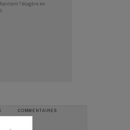
aintient l'étagère en
0.
K
COMMENTAIRES