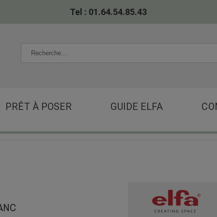
Tel : 01.64.54.85.43
PRÊT À POSER
GUIDE ELFA
CO
ANC