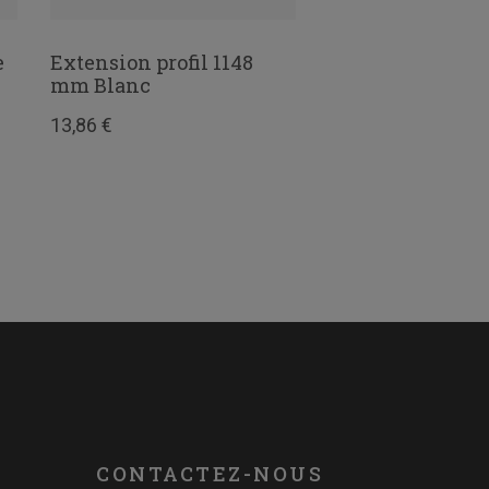
e
Extension profil 1148
Etagère recoupa
mm Blanc
Blanche
13,86 €
14,31 €
CONTACTEZ-NOUS