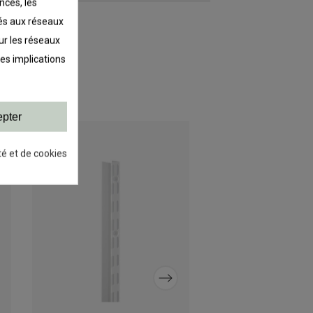
nces, les
liés aux réseaux
sur les réseaux
les implications
pter
té et de cookies