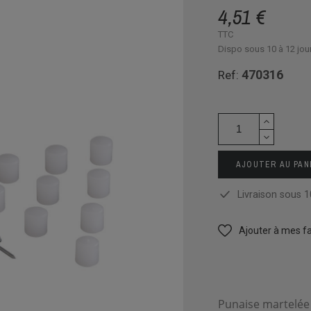
4,51 €
TTC
Dispo sous 10 à 12 jou
470316
Ref:
AJOUTER AU PAN
Livraison sous 1
Ajouter à mes fa
Punaise martelée 