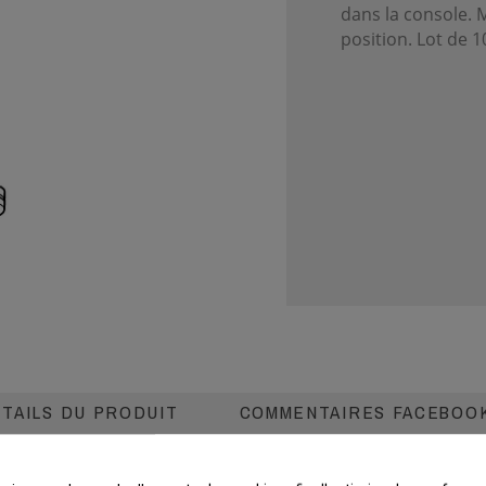
dans la console. M
position. Lot de 1
TAILS DU PRODUIT
COMMENTAIRES FACEBOO
dans la console. Maintient l'étagère en position. Lot de 10.