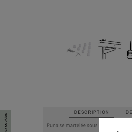
DESCRIPTION
DÉ
Punaise martelée sous l'étagère pleine 