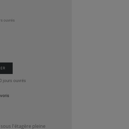
rs ouvrés
IER
0 jours ouvrés
voris
sous l'étagère pleine