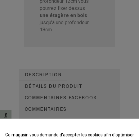
profondeur 12cm vous
pourrez fixer dessus
une étagère en bois
jusqu'à une profondeur
18cm.
DESCRIPTION
DÉTAILS DU PRODUIT
COMMENTAIRES FACEBOOK
COMMENTAIRES
Consentement aux cookies
Petite astuce:
Placez vos consoles et étagères sur
Ce magasin vous demande d'accepter les cookies afin d'optimiser