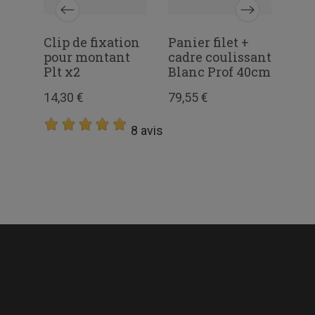
s
Clip de fixation
Panier filet +
Acc
fil
pour montant
cadre coulissant
Por
Plt x2
Blanc Prof 40cm
15,
14,30 €
79,55 €
7 avis
8 avis