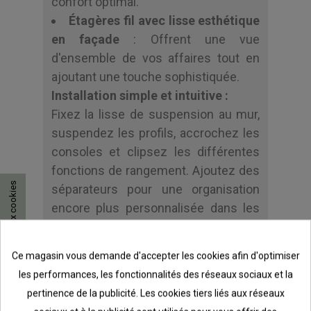
confort optimal.
Étagères fil avec lisse esthétique
en façade
: Offrent une vue
d'ensemble de vos affaires tout en
ajoutant une touche sophistiquée.
Installation simple et intuitive :
Fixez la lisse de suspension au mur,
suspendez les profils, accrochez les
consoles et clipsez les différentes
fonctions de rangement. Ajoutez des
Consentement aux cookies
séparateurs pour une organisation
encore plus personnalisée dans les
tiroirs en mailles
(vis et chevilles non
incluses).
Ce magasin vous demande d'accepter les cookies afin d'optimiser
Points forts :
les performances, les fonctionnalités des réseaux sociaux et la
Les
étagères fil
permettent une
pertinence de la publicité. Les cookies tiers liés aux réseaux
ventilation optimale et une bonne