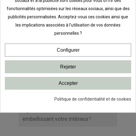
sociaux et à la publicité sont utilisés pour vous offrir des
visibilité.
fonctionnalités optimisées sur les réseaux sociaux, ainsi que des
Les
tiroirs en mailles
offrent une
publicités personnalisées. Acceptez-vous ces cookies ainsi que
solution de rangement ergonomique
les implications associées à l'utilisation de vos données
avec leur fermeture en douceur et
personnelles ?
leur structure résistante.
L’ajout de
séparateurs
maximise
Configurer
l’espace et simplifie l’organisation.
Avec notre solution Décor+ en 3
Rejeter
sections Mat Blanc/Blanc, alliez style,
praticité et organisation pour un
Accepter
rangement de vêtements
irréprochable. Adoptez le système
Politique de confidentialité et de cookies
Décor+ pour une garde-robe qui
répond à vos besoins tout en
embellissant votre intérieur !