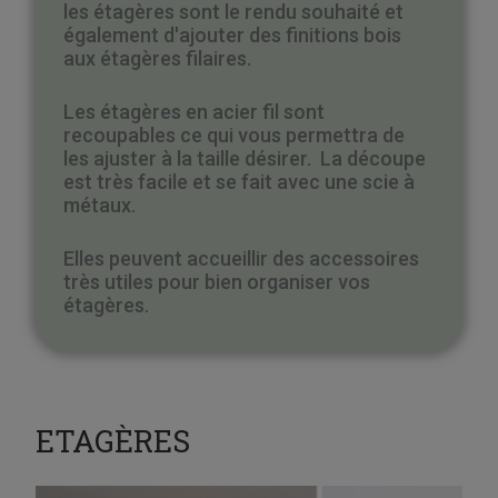
les étagères sont le rendu souhaité et
également d'ajouter des finitions bois
aux étagères filaires.
Les étagères en acier fil sont
recoupables ce qui vous permettra de
les ajuster à la taille désirer. La découpe
est très facile et se fait avec une scie à
métaux.
Elles peuvent accueillir des accessoires
très utiles pour bien organiser vos
étagères.
ETAGÈRES