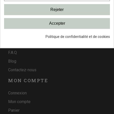
Livraison et frais de port
Nos partenaires
Rejeter
Vidéos de montage
Accepter
Informations evironnementales
Astuces et solutions
Politique de confidentialité et de cookies
Qui sommes nous ?
F.A.Q
Blog
Contactez-nous
MON COMPTE
Connexion
Mon compte
Panier