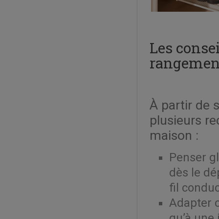
Les consei
rangement
À partir de 
plusieurs r
maison :
Penser gl
dès le dé
fil condu
Adapter c
qu’à une 