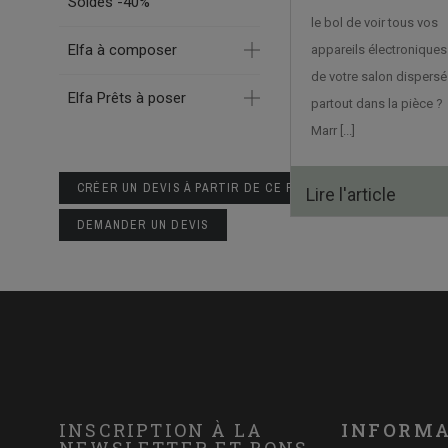
Soldes -40%
le bol de voir tous vos
Elfa à composer
appareils électroniques
de votre salon dispersé
Elfa Prêts à poser
partout dans la pièce ?
Marr [...]
CRÉER UN DEVIS À PARTIR DE CE PANIER
Lire l'article
DEMANDER UN DEVIS
INSCRIPTION À LA
INFORMA
NEWSLETTER ET BONS