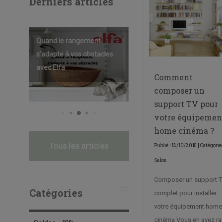
Derniers articles
Quand le rangement
À la maison avec Ida-Marie
: quand le rangement
Garage : Préparez votre
Préparer sa buanderie
s’adapte à vos obstacles
retour au plein air avec Elfa
pour l’hiver : des solutions
avec Elfa
devient une pièce de
de rangement adaptées
Comment
design
composer un
support TV pour
votre équipemen
home cinéma ?
Tous les articles
Publié : 12/10/2015 | Catégories
Salon
Composer un support 
Catégories
complet pour installer
votre équipement home
cinéma Vous en avez ra