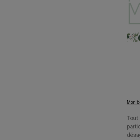
Mon be
Tout
parti
désa