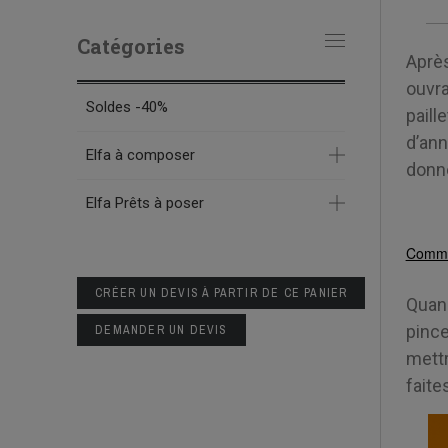
Catégories
Après
ouvra
Soldes -40%
paill
d’ann
Elfa à composer
donne
Elfa Prêts à poser
Commen
CRÉER UN DEVIS À PARTIR DE CE PANIER
Quand
pinc
DEMANDER UN DEVIS
mett
faite