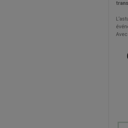
tran
L’as
événe
Avec 