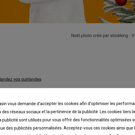
Noël photo créé par stockking - f
landez vos guirlandes
les soient classiques, de perles ou lumineuses, prenez
anger. Vous éviterez ainsi de les casser. Les guirlande
in vous demande d'accepter les cookies afin d'optimiser les performa
s sans risque. Les ranger directement dans une boîte
 des réseaux sociaux et la pertinence de la publicité. Les cookies tiers 
et préserve l’éclat de leurs couleurs.
a publicité sont utilisés pour vous offrir des fonctionnalités optimisées 
que des publicités personnalisées. Acceptez-vous ces cookies ainsi que 